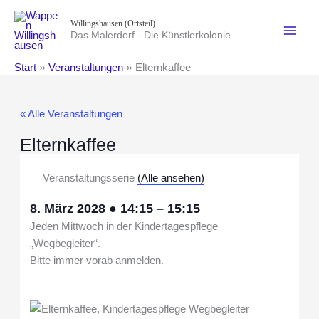
Zum
Willingshausen (Ortsteil)
Inhalt
Das Malerdorf - Die Künstlerkolonie
springen
Start
Veranstaltungen
Elternkaffee
« Alle Veranstaltungen
Elternkaffee
Veranstaltungsserie
(Alle ansehen)
8. März 2028
●
14:15
–
15:15
Jeden Mittwoch in der Kindertagespflege
„Wegbegleiter“.
Bitte immer vorab anmelden.