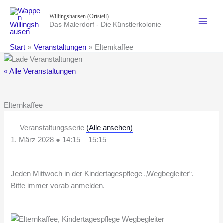
Zum
Willingshausen (Ortsteil)
Inhalt
Das Malerdorf - Die Künstlerkolonie
springen
Start
Veranstaltungen
Elternkaffee
« Alle Veranstaltungen
Elternkaffee
Veranstaltungsserie
(Alle ansehen)
1. März 2028
●
14:15
–
15:15
Jeden Mittwoch in der Kindertagespflege „Wegbegleiter“.
Bitte immer vorab anmelden.