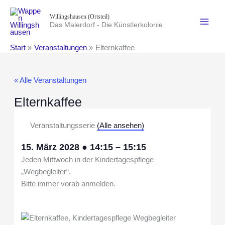
Zum
Willingshausen (Ortsteil)
Inhalt
Das Malerdorf - Die Künstlerkolonie
springen
Start
Veranstaltungen
Elternkaffee
« Alle Veranstaltungen
Elternkaffee
Veranstaltungsserie
(Alle ansehen)
15. März 2028
●
14:15
–
15:15
Jeden Mittwoch in der Kindertagespflege
„Wegbegleiter“.
Bitte immer vorab anmelden.