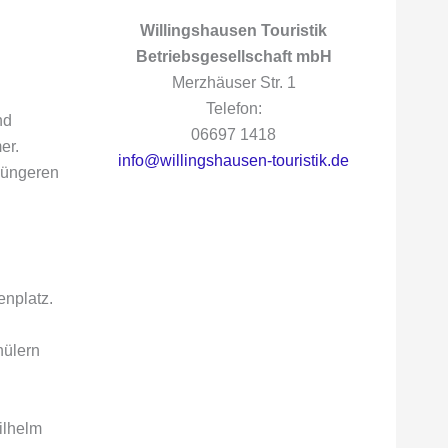
Willingshausen Touristik
Betriebsgesellschaft mbH
Merzhäuser Str. 1
Telefon:
nd
06697 1418
er.
info@willingshausen-touristik.de
jüngeren
enplatz.
hülern
ilhelm