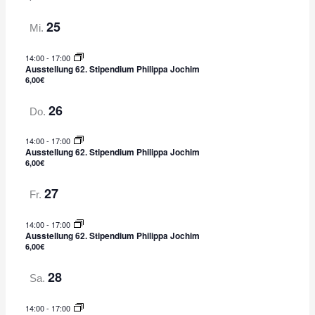
f
a
a
a
u
25
s
l
l
Mi.
s
s
t
t
w
u
14:00
-
17:00
u
u
n
ä
Ausstellung 62. Stipendium Philippa Jochim
g
n
n
6,00€
h
g
g
l
26
e
A
Do.
e
n
n
n
14:00
-
17:00
S
s
.
Ausstellung 62. Stipendium Philippa Jochim
u
i
6,00€
c
c
27
Fr.
h
h
e
t
14:00
-
17:00
u
e
Ausstellung 62. Stipendium Philippa Jochim
n
n
6,00€
d
-
28
Sa.
A
N
n
a
14:00
-
17:00
s
v