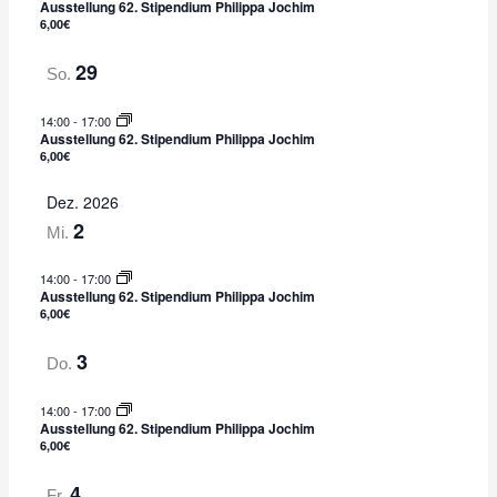
Ausstellung 62. Stipendium Philippa Jochim
6,00€
i
i
c
g
29
So.
h
a
t
t
14:00
-
17:00
e
i
Ausstellung 62. Stipendium Philippa Jochim
6,00€
n
o
,
n
Dez. 2026
N
2
Mi.
a
v
14:00
-
17:00
i
Ausstellung 62. Stipendium Philippa Jochim
6,00€
g
a
3
Do.
t
i
14:00
-
17:00
o
Ausstellung 62. Stipendium Philippa Jochim
6,00€
n
4
Fr.