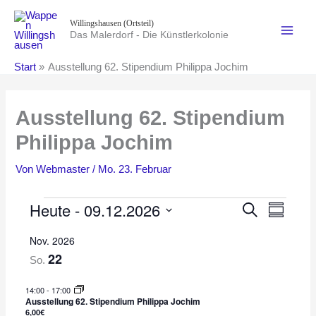
Zum
Willingshausen (Ortsteil)
Inhalt
Das Malerdorf - Die Künstlerkolonie
springen
Start
Ausstellung 62. Stipendium Philippa Jochim
Ausstellung 62. Stipendium
Philippa Jochim
Von
Webmaster
/
Mo. 23. Februar
Heute
 - 
09.12.2026
Veranstaltungen
V
S
V
Z
u
e
e
u
D
c
Nov. 2026
s
r
r
h
a
a
22
a
e
a
So.
t
m
n
n
m
u
14:00
-
17:00
e
s
s
m
Ausstellung 62. Stipendium Philippa Jochim
n
t
t
6,00€
a