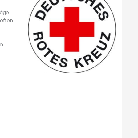
räge
offen.
ch