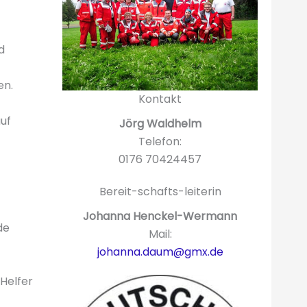
d
en.
Kontakt
auf
Jörg Waldhelm
Telefon:
0176 70424457
Bereit-schafts-leiterin
Johanna Henckel-Wermann
de
Mail:
johanna.daum@gmx.de
Helfer