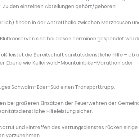
r. Zu den einzelnen Abteilungen gehört/gehören:
hrlich) finden in der Antreffhalle zwischen Merzhausen un
 Blutkonserven sind bei diesen Terminen gespendet word
ß leistet die Bereitschaft sanitätsdienstliche Hilfe – ob 
ler Ebene wie Kellerwald-Mountainbike-Marathon oder
szuges Schwalm-Eder-Süd einen Transporttrupp.
ellen bei größeren Einsätzen der Feuerwehren der Gemein
itätsdienstliche Hilfeleistung sicher.
otruf und Eintreffen des Rettungsdienstes rücken einige 
en vorzunehmen.