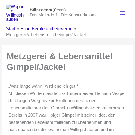
Zum
Willingshausen (Ortsteil)
Inhalt
Das Malerdorf - Die Künstlerkolonie
springen
Start
Freie Berufe und Gewerbe
Metzgerei & Lebensmittel Gimpel/Jäckel
Metzgerei & Lebensmittel
Gimpel/Jäckel
„Was lange währt, wird endlich gut!“
Mit diesen Worten fasste Ex-Bürgermeister Heinrich Vesper
den langen Weg bis zur Eröffnung des neuen
Lebensmittelmarktes Gimpel in Willingshausen zusammen.
Bereits in 2007 war Holger Gimpel mit seiner Idee, den
bestehenden Lebensmittelladen zu übernehmen und
auszubauen bei der Gemeinde Willingshausen und im