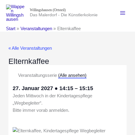
Zum
Willingshausen (Ortsteil)
Inhalt
Das Malerdorf - Die Künstlerkolonie
springen
Start
Veranstaltungen
Elternkaffee
« Alle Veranstaltungen
Elternkaffee
Veranstaltungsserie
(Alle ansehen)
27. Januar 2027
●
14:15
–
15:15
Jeden Mittwoch in der Kindertagespflege
„Wegbegleiter“.
Bitte immer vorab anmelden.