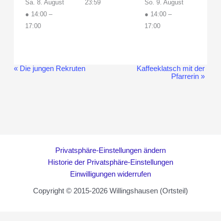
Sa. 8. August
23:59
So. 9. August
● 14:00
–
● 14:00
–
17:00
17:00
«
Die jungen Rekruten
Kaffeeklatsch mit der
Veranstaltung-
Pfarrerin
»
Navigation
Privatsphäre-Einstellungen ändern
Historie der Privatsphäre-Einstellungen
Einwilligungen widerrufen
Copyright © 2015-2026 Willingshausen (Ortsteil)
WordPress Cookie Hinweis von Real Cookie Banner