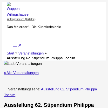
Zum
Inhalt
springen
Willingshausen (Ortsteil)
Das Malerdorf - Die Künstlerkolonie
Start
Veranstaltungen
Ausstellung 62. Stipendium Philippa Jochim
« Alle Veranstaltungen
Veranstaltungsserie:
Ausstellung 62. Stipendium Philippa
Jochim
Ausstellung 62. Stipendium Philippa