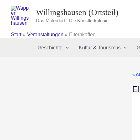
Zum
Willingshausen (Ortsteil)
Inhalt
springen
Das Malerdorf - Die Künstlerkolonie
Start
Veranstaltungen
Elternkaffee
Geschichte
Kultur & Tourismus
G
« A
El