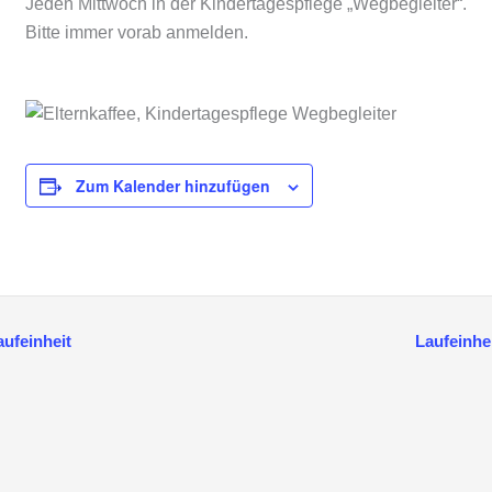
Jeden Mittwoch in der Kindertagespflege „Wegbegleiter“.
Bitte immer vorab anmelden.
Zum Kalender hinzufügen
ufeinheit
Laufeinhe
anstaltung-
igation