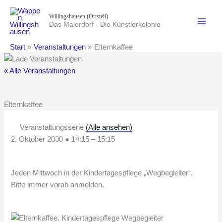
Zum
Willingshausen (Ortsteil)
Inhalt
Das Malerdorf - Die Künstlerkolonie
springen
Start
Veranstaltungen
Elternkaffee
« Alle Veranstaltungen
Elternkaffee
Veranstaltungsserie
(Alle ansehen)
2. Oktober 2030
●
14:15
–
15:15
Jeden Mittwoch in der Kindertagespflege „Wegbegleiter“.
Bitte immer vorab anmelden.