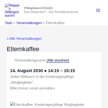
Zum
Willingshausen (Ortsteil)
Inhalt
Das Malerdorf - Die Künstlerkolonie
springen
Start
Veranstaltungen
Elternkaffee
« Alle Veranstaltungen
Elternkaffee
Veranstaltungsserie
(Alle ansehen)
14. August 2030
●
14:15
–
15:15
Jeden Mittwoch in der Kindertagespflege
„Wegbegleiter“.
Bitte immer vorab anmelden.