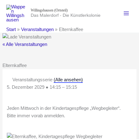
Zum
Willingshausen (Ortsteil)
Inhalt
Das Malerdorf - Die Künstlerkolonie
springen
Start
Veranstaltungen
Elternkaffee
« Alle Veranstaltungen
Elternkaffee
Veranstaltungsserie
(Alle ansehen)
5. Dezember 2029
●
14:15
–
15:15
Jeden Mittwoch in der Kindertagespflege „Wegbegleiter“.
Bitte immer vorab anmelden.