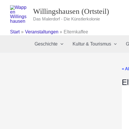
Zum
Willingshausen (Ortsteil)
Inhalt
springen
Das Malerdorf - Die Künstlerkolonie
Start
Veranstaltungen
Elternkaffee
Geschichte
Kultur & Tourismus
G
« A
El