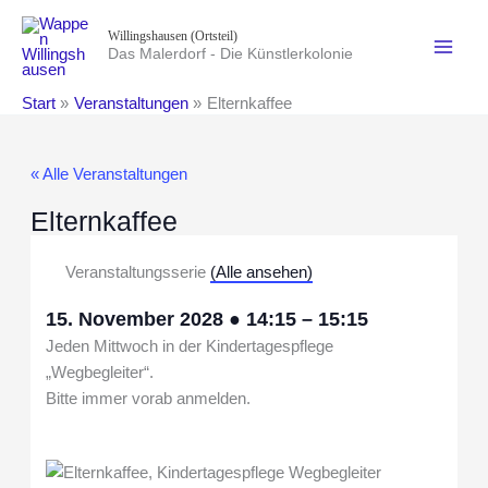
Zum
Willingshausen (Ortsteil)
Inhalt
Das Malerdorf - Die Künstlerkolonie
springen
Start
Veranstaltungen
Elternkaffee
« Alle Veranstaltungen
Elternkaffee
Veranstaltungsserie
(Alle ansehen)
15. November 2028
●
14:15
–
15:15
Jeden Mittwoch in der Kindertagespflege
„Wegbegleiter“.
Bitte immer vorab anmelden.