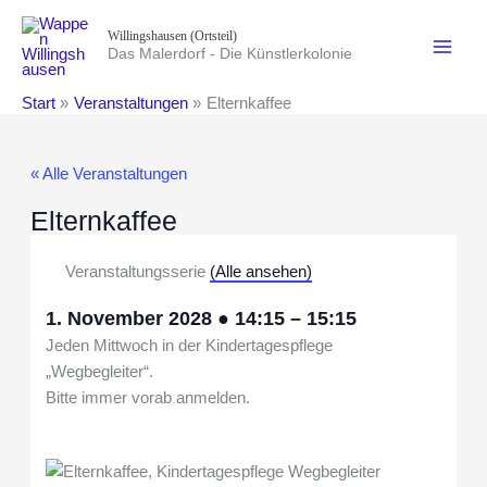
Zum
Willingshausen (Ortsteil)
Inhalt
Das Malerdorf - Die Künstlerkolonie
springen
Start
Veranstaltungen
Elternkaffee
« Alle Veranstaltungen
Elternkaffee
Veranstaltungsserie
(Alle ansehen)
1. November 2028
●
14:15
–
15:15
Jeden Mittwoch in der Kindertagespflege
„Wegbegleiter“.
Bitte immer vorab anmelden.