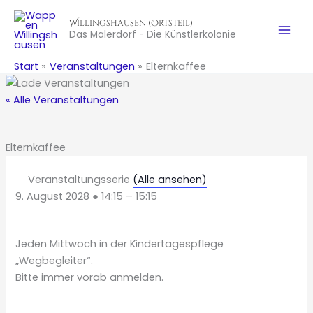
Zum
Willingshausen (Ortsteil)
Inhalt
Das Malerdorf - Die Künstlerkolonie
springen
Start
Veranstaltungen
Elternkaffee
« Alle Veranstaltungen
Elternkaffee
Veranstaltungsserie
(Alle ansehen)
9. August 2028
●
14:15
–
15:15
Jeden Mittwoch in der Kindertagespflege
„Wegbegleiter“.
Bitte immer vorab anmelden.