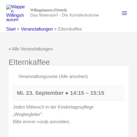
Zum
Willingshausen (Ortsteil)
Inhalt
Das Malerdorf - Die Künstlerkolonie
springen
Start
Veranstaltungen
Elternkaffee
« Alle Veranstaltungen
Elternkaffee
Veranstaltungsserie
(Alle ansehen)
Mi. 23. September
●
14:15
–
15:15
Jeden Mittwoch in der Kindertagespflege
„Wegbegleiter“.
Bitte immer vorab anmelden.