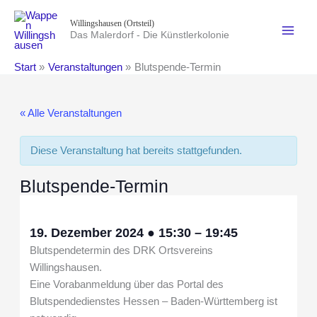
Zum
Willingshausen (Ortsteil)
Inhalt
Das Malerdorf - Die Künstlerkolonie
springen
Start
Veranstaltungen
Blutspende-Termin
« Alle Veranstaltungen
Diese Veranstaltung hat bereits stattgefunden.
Blutspende-Termin
19. Dezember 2024
●
15:30
–
19:45
Blutspendetermin des DRK Ortsvereins
Willingshausen.
Eine Vorabanmeldung über das Portal des
Blutspendedienstes Hessen – Baden-Württemberg ist