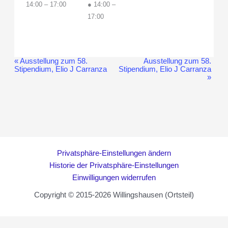
14:00
–
17:00
● 14:00
–
17:00
«
Ausstellung zum 58.
Ausstellung zum 58.
Veranstaltung-
Stipendium, Elio J Carranza
Stipendium, Elio J Carranza
Navigation
»
Privatsphäre-Einstellungen ändern
Historie der Privatsphäre-Einstellungen
Einwilligungen widerrufen
Copyright © 2015-2026 Willingshausen (Ortsteil)
WordPress Cookie Hinweis von Real Cookie Banner