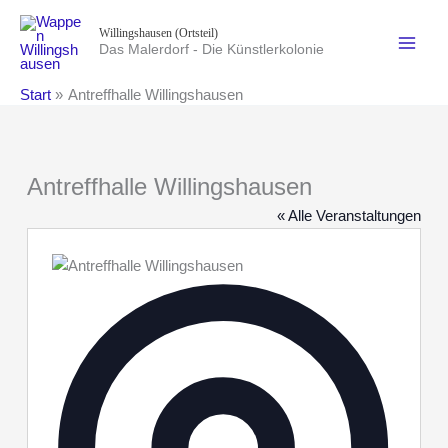
Zum
Willingshausen (Ortsteil)
Inhalt
Das Malerdorf - Die Künstlerkolonie
springen
Start
Antreffhalle Willingshausen
Antreffhalle Willingshausen
« Alle Veranstaltungen
Adresse