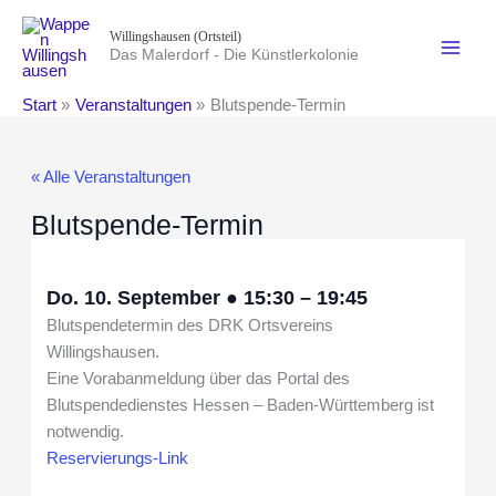
Zum
Willingshausen (Ortsteil)
Inhalt
Das Malerdorf - Die Künstlerkolonie
springen
Start
Veranstaltungen
Blutspende-Termin
« Alle Veranstaltungen
Blutspende-Termin
Do. 10. September
●
15:30
–
19:45
Blutspendetermin des DRK Ortsvereins
Willingshausen.
Eine Vorabanmeldung über das Portal des
Blutspendedienstes Hessen – Baden-Württemberg ist
notwendig.
Reservierungs-Link