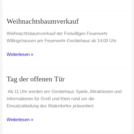
Osterfeuer
der
Freiwilligen
Weihnachtsbaumverkauf
Feuerwehr
Willingshausen
Weihnachtsbaumverkauf der Freiwilligen Feuerwehr
Willingshausen am Feuerwehr-Gerätehaus ab 14:00 Uhr.
Weihnachtsbaumverkauf
Weiterlesen »
Tag der offenen Tür
Ab 11 Uhr werden am Gerätehaus Spiele, Attraktionen und
Informationen für Groß und Klein rund um die
Einsatzabteilung des Malerdorfes präsentiert.
Tag
Weiterlesen »
der
offenen