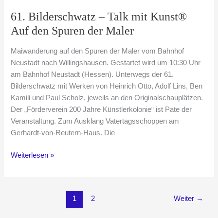
Tür
61. Bilderschwatz – Talk mit Kunst®
Auf den Spuren der Maler
Maiwanderung auf den Spuren der Maler vom Bahnhof
Neustadt nach Willingshausen. Gestartet wird um 10:30 Uhr
am Bahnhof Neustadt (Hessen). Unterwegs der 61.
Bilderschwatz mit Werken von Heinrich Otto, Adolf Lins, Ben
Kamili und Paul Scholz, jeweils an den Originalschauplätzen.
Der „Förderverein 200 Jahre Künstlerkolonie“ ist Pate der
Veranstaltung. Zum Ausklang Vatertagsschoppen am
Gerhardt-von-Reutern-Haus. Die
61.
Weiterlesen »
Bilderschwatz
–
Talk
1
2
Weiter
→
mit
Kunst®