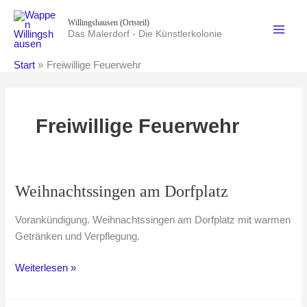
Zum
Willingshausen (Ortsteil)
Inhalt
Das Malerdorf - Die Künstlerkolonie
springen
Start
Freiwillige Feuerwehr
Freiwillige Feuerwehr
Weihnachtssingen am Dorfplatz
Vorankündigung. Weihnachtssingen am Dorfplatz mit warmen
Getränken und Verpflegung.
Weihnachtssingen
Weiterlesen »
am
Dorfplatz