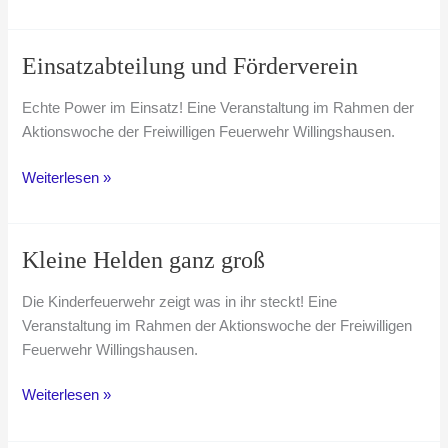
Live
vor
Ort
Einsatzabteilung und Förderverein
Echte Power im Einsatz! Eine Veranstaltung im Rahmen der
Aktionswoche der Freiwilligen Feuerwehr Willingshausen.
Einsatzabteilung
Weiterlesen »
und
Förderverein
Kleine Helden ganz groß
Die Kinderfeuerwehr zeigt was in ihr steckt! Eine
Veranstaltung im Rahmen der Aktionswoche der Freiwilligen
Feuerwehr Willingshausen.
Kleine
Weiterlesen »
Helden
ganz