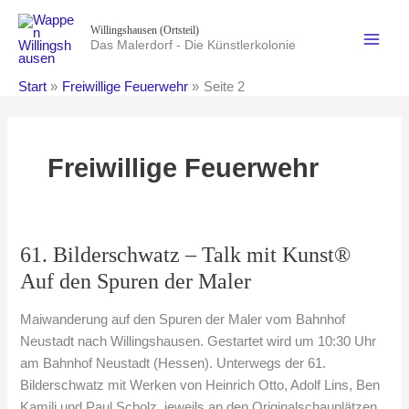
Zum
Willingshausen (Ortsteil)
Inhalt
Das Malerdorf - Die Künstlerkolonie
springen
Start
Freiwillige Feuerwehr
Seite 2
Freiwillige Feuerwehr
61. Bilderschwatz – Talk mit Kunst®
Auf den Spuren der Maler
Maiwanderung auf den Spuren der Maler vom Bahnhof
Neustadt nach Willingshausen. Gestartet wird um 10:30 Uhr
am Bahnhof Neustadt (Hessen). Unterwegs der 61.
Bilderschwatz mit Werken von Heinrich Otto, Adolf Lins, Ben
Kamili und Paul Scholz, jeweils an den Originalschauplätzen.