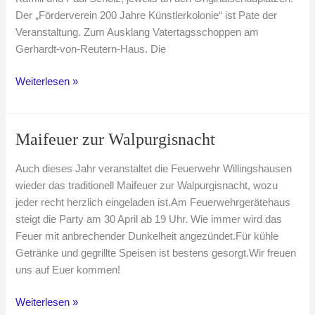
Der „Förderverein 200 Jahre Künstlerkolonie“ ist Pate der
Veranstaltung. Zum Ausklang Vatertagsschoppen am
Gerhardt-von-Reutern-Haus. Die
61.
Weiterlesen »
Bilderschwatz
–
Talk
Maifeuer zur Walpurgisnacht
mit
Kunst®
Auch dieses Jahr veranstaltet die Feuerwehr Willingshausen
Auf
wieder das traditionell Maifeuer zur Walpurgisnacht, wozu
den
jeder recht herzlich eingeladen ist.Am Feuerwehrgerätehaus
Spuren
steigt die Party am 30 April ab 19 Uhr. Wie immer wird das
der
Feuer mit anbrechender Dunkelheit angezündet.Für kühle
Maler
Getränke und gegrillte Speisen ist bestens gesorgt.Wir freuen
uns auf Euer kommen!
Maifeuer
Weiterlesen »