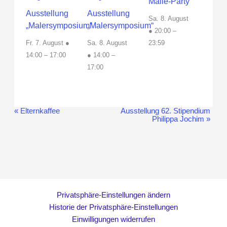
Malle-Party
Ausstellung
Ausstellung
Sa. 8. August
„Malersymposium“
„Malersymposium“
● 20:00
–
Fr. 7. August ●
Sa. 8. August
23:59
14:00
–
17:00
● 14:00
–
17:00
«
Elternkaffee
Ausstellung 62. Stipendium
Veranstaltung-
Philippa Jochim
»
Navigation
Privatsphäre-Einstellungen ändern
Historie der Privatsphäre-Einstellungen
Einwilligungen widerrufen