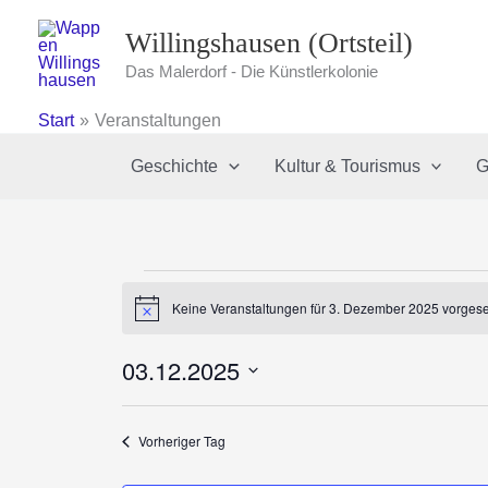
Zum
Willingshausen (Ortsteil)
Inhalt
springen
Das Malerdorf - Die Künstlerkolonie
Start
Veranstaltungen
Geschichte
Kultur & Tourismus
G
Veranstaltungen
Keine Veranstaltungen für 3. Dezember 2025 vorgese
für
Hinweis
3.
03.12.2025
Dezember
2025
Datum
wählen.
Vorheriger Tag