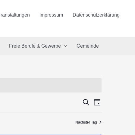
ranstaltungen
Impressum
Datenschutzerklärung
Freie Berufe & Gewerbe
Gemeinde
Veranstaltungen
Suche
Veranstaltung
Tag
Suche
Ansichten-
und
Navigation
Nächster Tag
Ansichten,
Navigation