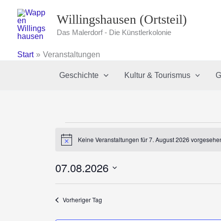
Zum
Willingshausen (Ortsteil)
Inhalt
springen
Das Malerdorf - Die Künstlerkolonie
Start
Veranstaltungen
Geschichte
Kultur & Tourismus
G
Veranstaltungen
Keine Veranstaltungen für 7. August 2026 vorgesehen
für
Hinweis
7.
07.08.2026
August
2026
Datum
wählen.
Vorheriger Tag