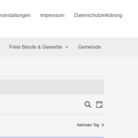
ranstaltungen
Impressum
Datenschutzerklärung
Freie Berufe & Gewerbe
Gemeinde
Veranstaltungen
Suche
Veranstaltung
Tag
Suche
Ansichten-
und
Navigation
Nächster Tag
Ansichten,
Navigation