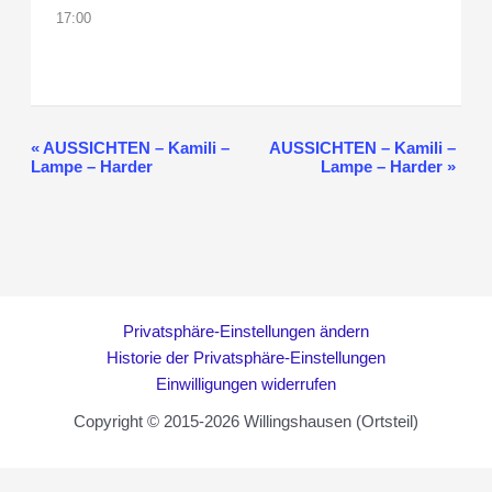
17:00
«
AUSSICHTEN – Kamili –
AUSSICHTEN – Kamili –
Veranstaltung-
Lampe – Harder
Lampe – Harder
»
Navigation
Privatsphäre-Einstellungen ändern
Historie der Privatsphäre-Einstellungen
Einwilligungen widerrufen
Copyright © 2015-2026 Willingshausen (Ortsteil)
WordPress Cookie Hinweis von Real Cookie Banner