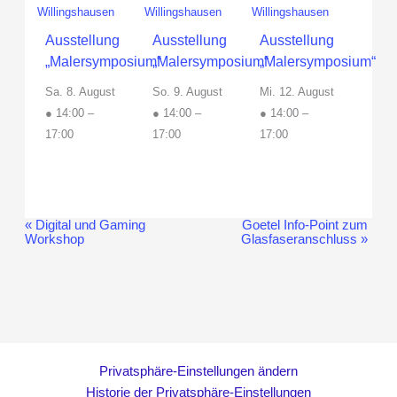
Ausstellung
Ausstellung
Ausstellung
„Malersymposium“
„Malersymposium“
„Malersymposium“
Sa. 8. August
So. 9. August
Mi. 12. August
● 14:00
–
● 14:00
–
● 14:00
–
17:00
17:00
17:00
«
Digital und Gaming
Goetel Info-Point zum
Veranstaltung-
Workshop
Glasfaseranschluss
»
Navigation
Privatsphäre-Einstellungen ändern
Historie der Privatsphäre-Einstellungen