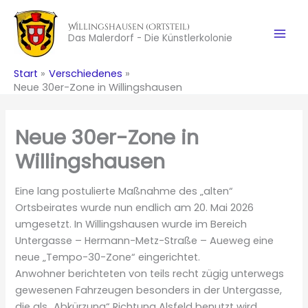
Zum
Inhalt
Willingshausen (Ortsteil)
Das Malerdorf - Die Künstlerkolonie
springen
Start
Verschiedenes
Neue 30er-Zone in Willingshausen
Neue 30er-Zone in
Willingshausen
Eine lang postulierte Maßnahme des „alten“
Ortsbeirates wurde nun endlich am 20. Mai 2026
umgesetzt. In Willingshausen wurde im Bereich
Untergasse – Hermann-Metz-Straße – Aueweg eine
neue „Tempo-30-Zone“ eingerichtet.
Anwohner berichteten von teils recht zügig unterwegs
gewesenen Fahrzeugen besonders in der Untergasse,
die als „Abkürzung“ Richtung Alsfeld benutzt wird.