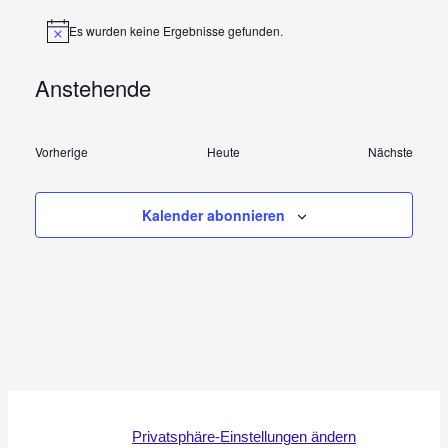
Es wurden keine Ergebnisse gefunden.
Hinweis
Anstehende
Datum
wählen.
Vorherige
Heute
Nächste
Veranstaltungen
Veranstal
Kalender abonnieren
Privatsphäre-Einstellungen ändern