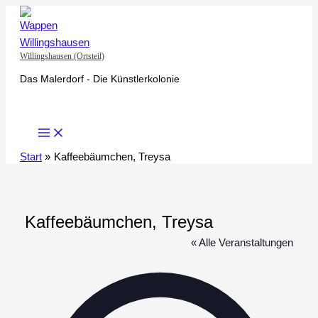
Zum
Inhalt
springen
Willingshausen (Ortsteil)
Das Malerdorf - Die Künstlerkolonie
Start
Kaffeebäumchen, Treysa
Kaffeebäumchen, Treysa
« Alle Veranstaltungen
Adresse