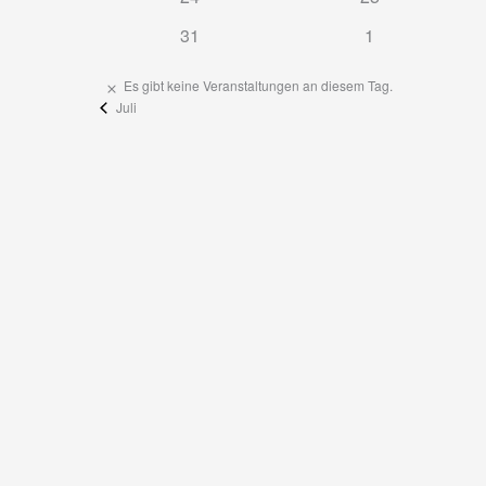
Veranstaltungen
Veranstaltungen
0
0
31
1
Veranstaltungen
Veranstaltunge
Es gibt keine Veranstaltungen an diesem Tag.
Hinweis
Juli