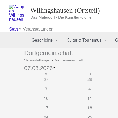
Zum
Willingshausen (Ortsteil)
Inhalt
springen
Das Malerdorf - Die Künstlerkolonie
Start
Veranstaltungen
Geschichte
Kultur & Tourismus
G
Dorfgemeinschaft
Veranstaltungen
Dorfgemeinschaft
07.08.2026
Veranstaltungen
M
MONTAG
D
DIENSTAG
Datum
Kalender
0
0
27
28
wählen.
von
Veranstaltungen
Veranstaltungen
0
0
3
4
Veranstaltungen
Veranstaltungen
Veranstaltunge
0
0
10
11
Veranstaltungen
Veranstaltungen
0
0
17
18
Veranstaltungen
Veranstaltungen
0
0
24
25