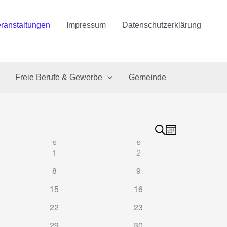
ranstaltungen
Impressum
Datenschutzerklärung
Freie Berufe & Gewerbe
Gemeinde
Suche
Veranstaltungen
Veranstaltung
Monat
S
SAMSTAG
S
SONNTAG
Suche
Ansichten-
0
0
1
2
und
Navigation
ltungen
Veranstaltungen
Veranstaltungen
0
0
8
9
Ansichten,
altungen
Veranstaltungen
Veranstaltungen
Navigation
0
0
15
16
ltungen
Veranstaltungen
Veranstaltungen
0
0
22
23
ltungen
Veranstaltungen
Veranstaltungen
0
0
29
30