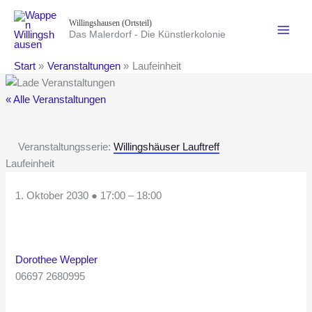
Zum
Willingshausen (Ortsteil)
Inhalt
Das Malerdorf - Die Künstlerkolonie
springen
Start
Veranstaltungen
Laufeinheit
« Alle Veranstaltungen
Veranstaltungsserie:
Willingshäuser Lauftreff
Laufeinheit
1. Oktober 2030
●
17:00
–
18:00
Dorothee Weppler
06697 2680995