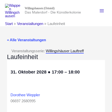
Zum
Willingshausen (Ortsteil)
Inhalt
Das Malerdorf - Die Künstlerkolonie
springen
Start
Veranstaltungen
Laufeinheit
« Alle Veranstaltungen
Veranstaltungsserie:
Willingshäuser Lauftreff
Laufeinheit
31. Oktober 2028
●
17:00
–
18:00
Dorothee Weppler
06697 2680995