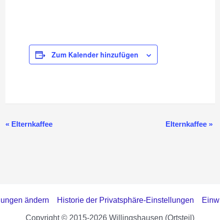
Zum Kalender hinzufügen
«
Elternkaffee
Elternkaffee
»
Veranstaltung-
Navigation
llungen ändern
Historie der Privatsphäre-Einstellungen
Einwi
Copyright © 2015-2026 Willingshausen (Ortsteil)