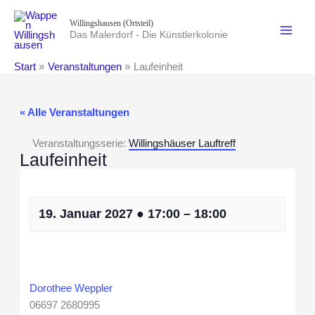
Zum
Willingshausen (Ortsteil)
Inhalt
Das Malerdorf - Die Künstlerkolonie
springen
Start
Veranstaltungen
Laufeinheit
« Alle Veranstaltungen
Veranstaltungsserie:
Willingshäuser Lauftreff
Laufeinheit
19. Januar 2027
●
17:00
–
18:00
Dorothee Weppler
06697 2680995