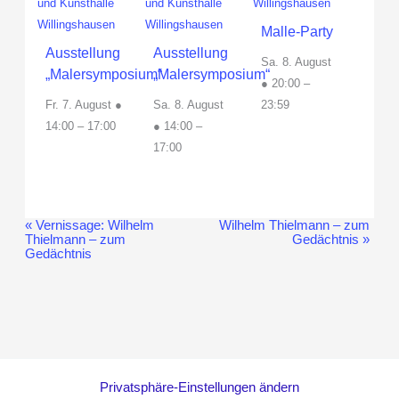
Malle-Party
Ausstellung
Ausstellung
Sa. 8. August
„Malersymposium“
„Malersymposium“
● 20:00
–
Fr. 7. August ●
Sa. 8. August
23:59
14:00
–
17:00
● 14:00
–
17:00
«
Vernissage: Wilhelm
Wilhelm Thielmann – zum
Veranstaltung-
Thielmann – zum
Gedächtnis
»
Navigation
Gedächtnis
Privatsphäre-Einstellungen ändern