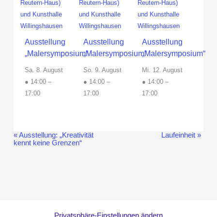
Ausstellung
Ausstellung
Ausstellung
„Malersymposium“
„Malersymposium“
„Malersymposium“
Sa. 8. August
So. 9. August
Mi. 12. August
● 14:00
–
● 14:00
–
● 14:00
–
17:00
17:00
17:00
«
Ausstellung: „Kreativität
Laufeinheit
»
Veranstaltung-
kennt keine Grenzen“
Navigation
Privatsphäre-Einstellungen ändern