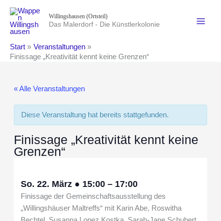
Zum
Willingshausen (Ortsteil)
Inhalt
Das Malerdorf - Die Künstlerkolonie
springen
Start
Veranstaltungen
Finissage „Kreativität kennt keine Grenzen“
« Alle Veranstaltungen
Diese Veranstaltung hat bereits stattgefunden.
Finissage „Kreativität kennt keine
Grenzen“
So. 22. März
●
15:00
–
17:00
Finissage der Gemeinschaftsausstellung des
„Willingshäuser Maltreffs“ mit Karin Abe, Roswitha
Bechtel, Susanna Lopez Kostka, Sarah-Jane Schubert,