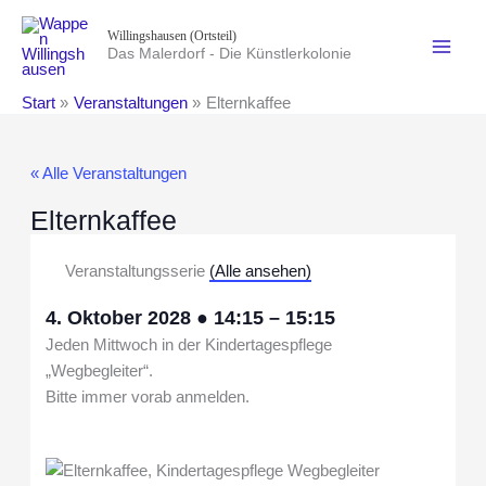
Zum
Willingshausen (Ortsteil)
Inhalt
Das Malerdorf - Die Künstlerkolonie
springen
Start
Veranstaltungen
Elternkaffee
« Alle Veranstaltungen
Elternkaffee
Veranstaltungsserie
(Alle ansehen)
4. Oktober 2028
●
14:15
–
15:15
Jeden Mittwoch in der Kindertagespflege
„Wegbegleiter“.
Bitte immer vorab anmelden.