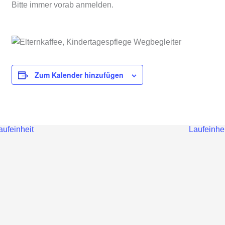
Bitte immer vorab anmelden.
Zum Kalender hinzufügen
ufeinheit
Laufeinhe
anstaltung-
igation