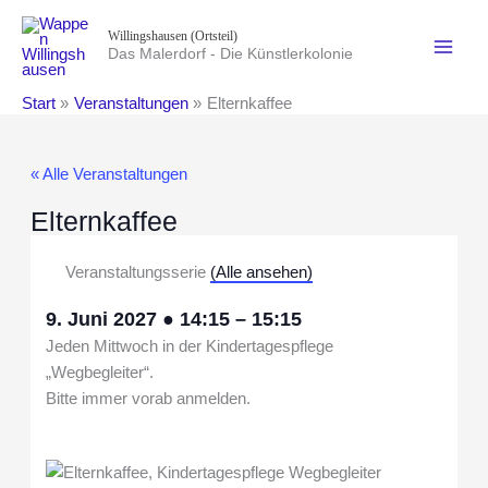
Zum
Willingshausen (Ortsteil)
Inhalt
Das Malerdorf - Die Künstlerkolonie
springen
Start
Veranstaltungen
Elternkaffee
« Alle Veranstaltungen
Elternkaffee
Veranstaltungsserie
(Alle ansehen)
9. Juni 2027
●
14:15
–
15:15
Jeden Mittwoch in der Kindertagespflege
„Wegbegleiter“.
Bitte immer vorab anmelden.