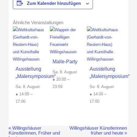
Zum Kalender hinzufügen
Ähnliche Veranstaltungen
Malle-Party
Ausstellung
Ausstellung
Sa. 8. August
„Malersymposium“
„Malersymposium“
● 20:00
–
Sa. 8. August
23:59
So. 9. August
● 14:00
–
● 14:00
–
17:00
17:00
«
Willingshäuser
Willingshäuser Künstlerinnen
Veranstaltung-
Künstlerinnen, Früher und
früher und heute
»
Navigation