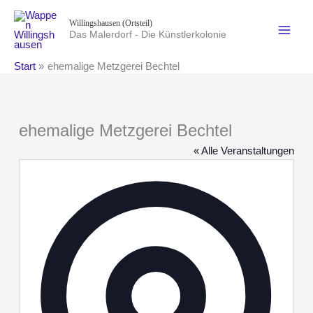
Zum
Willingshausen (Ortsteil)
Inhalt
Das Malerdorf - Die Künstlerkolonie
springen
Start
ehemalige Metzgerei Bechtel
ehemalige Metzgerei Bechtel
« Alle Veranstaltungen
Adresse