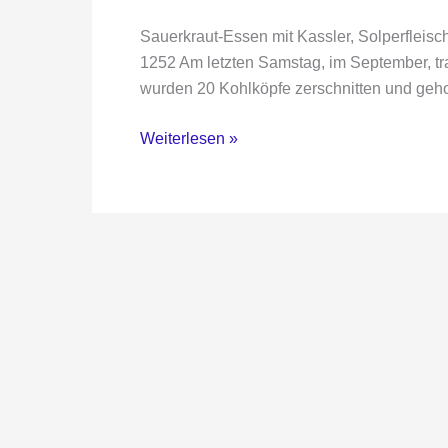
Sauerkraut-Essen mit Kassler, Solperfleisc
1252 Am letzten Samstag, im September, tra
wurden 20 Kohlköpfe zerschnitten und geho
Sauerkraut-
Weiterlesen »
Essen