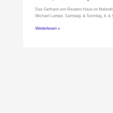
Das Gerhard-von-Reutern-Haus im Malerdorf
Michael Lampe. Samstag. & Sonntag, 4. & 
Kurs:
Weiterlesen »
„Malerei
Graphik
Collage“