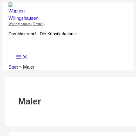
Zum
Inhalt
springen
Willingshausen (Ortsteil)
Das Malerdorf - Die Künstlerkolonie
Start
Maler
Maler