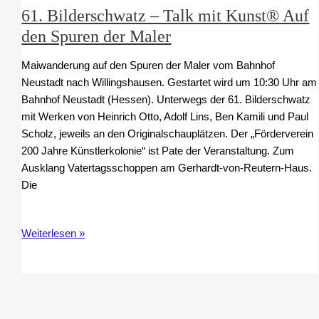
61. Bilderschwatz – Talk mit Kunst® Auf
den Spuren der Maler
Maiwanderung auf den Spuren der Maler vom Bahnhof
Neustadt nach Willingshausen. Gestartet wird um 10:30 Uhr am
Bahnhof Neustadt (Hessen). Unterwegs der 61. Bilderschwatz
mit Werken von Heinrich Otto, Adolf Lins, Ben Kamili und Paul
Scholz, jeweils an den Originalschauplätzen. Der „Förderverein
200 Jahre Künstlerkolonie“ ist Pate der Veranstaltung. Zum
Ausklang Vatertagsschoppen am Gerhardt-von-Reutern-Haus.
Die
61.
Weiterlesen »
Bilderschwatz
–
Talk
mit
Kunst®