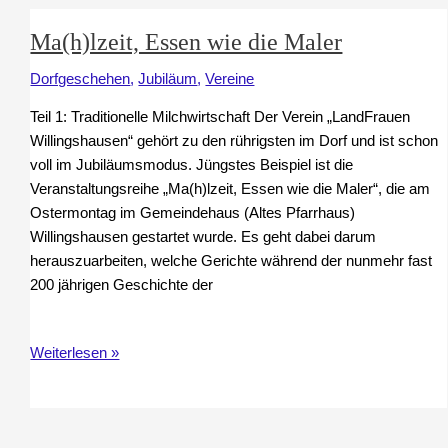
Auf
Ma(h)lzeit, Essen wie die Maler
den
Spuren
Dorfgeschehen
,
Jubiläum
,
Vereine
der
Teil 1: Traditionelle Milchwirtschaft Der Verein „LandFrauen
Maler
Willingshausen“ gehört zu den rührigsten im Dorf und ist schon
voll im Jubiläumsmodus. Jüngstes Beispiel ist die
Veranstaltungsreihe „Ma(h)lzeit, Essen wie die Maler“, die am
Ostermontag im Gemeindehaus (Altes Pfarrhaus)
Willingshausen gestartet wurde. Es geht dabei darum
herauszuarbeiten, welche Gerichte während der nunmehr fast
200 jährigen Geschichte der
Ma(h)lzeit,
Weiterlesen »
Essen
wie
die
Maler