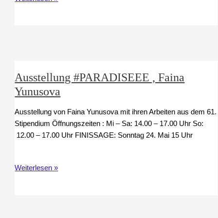
„Nichts
bleibt
wie
es
ist“
Ausstellung #PARADISEEE , Faina
Yunusova
Ausstellung von Faina Yunusova mit ihren Arbeiten aus dem 61.
Stipendium Öffnungszeiten : Mi – Sa: 14.00 – 17.00 Uhr So:
12.00 – 17.00 Uhr FINISSAGE: Sonntag 24. Mai 15 Uhr
Ausstellung
Weiterlesen »
#PARADISEEE
,
Faina
Yunusova