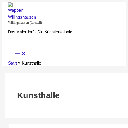
Zum
Inhalt
springen
Willingshausen (Ortsteil)
Das Malerdorf - Die Künstlerkolonie
Start
Kunsthalle
Kunsthalle