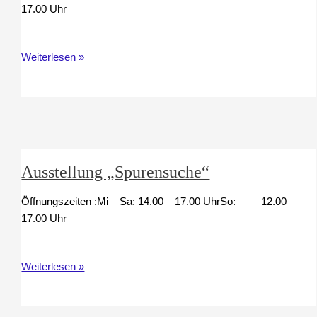
17.00 Uhr
Ausstellung
Weiterlesen »
62.
Stipendium
Philippa
Jochim
Ausstellung „Spurensuche“
Öffnungszeiten :Mi – Sa: 14.00 – 17.00 UhrSo: 12.00 –
17.00 Uhr
Ausstellung
Weiterlesen »
„Spurensuche“