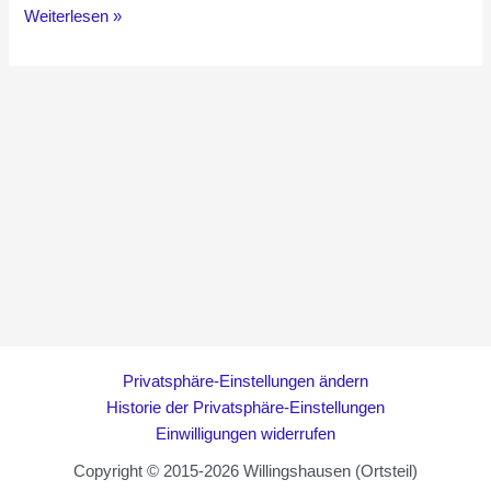
Cocktailabend
Weiterlesen »
–
Janosch
Feiertag
Privatsphäre-Einstellungen ändern
Historie der Privatsphäre-Einstellungen
Einwilligungen widerrufen
Copyright © 2015-2026 Willingshausen (Ortsteil)