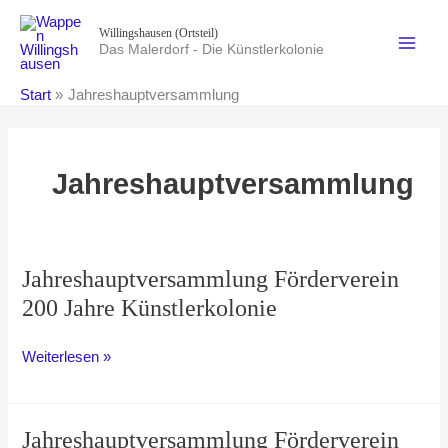
Zum
Willingshausen (Ortsteil)
Inhalt
Das Malerdorf - Die Künstlerkolonie
springen
Start
Jahreshauptversammlung
Jahreshauptversammlung
Jahreshauptversammlung Förderverein
200 Jahre Künstlerkolonie
Jahreshauptversammlung
Weiterlesen »
Förderverein
200
Jahre
Jahreshauptversammlung Förderverein