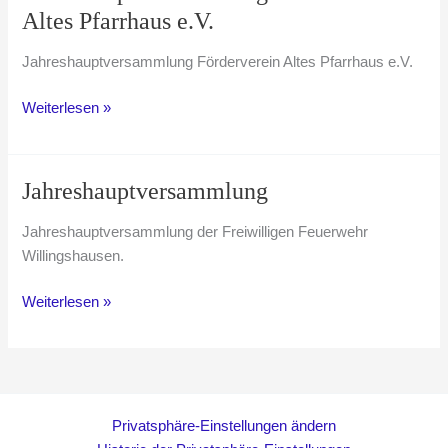
Künstlerkolonie
Altes Pfarrhaus e.V.
Jahreshauptversammlung Förderverein Altes Pfarrhaus e.V.
Jahreshauptversammlung
Weiterlesen »
Förderverein
Altes
Pfarrhaus
Jahreshauptversammlung
e.V.
Jahreshauptversammlung der Freiwilligen Feuerwehr
Willingshausen.
Jahreshauptversammlung
Weiterlesen »
Privatsphäre-Einstellungen ändern