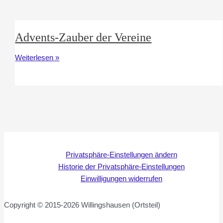
Standort
Advents-Zauber der Vereine
Advents-
Weiterlesen »
Zauber
der
Vereine
Privatsphäre-Einstellungen ändern
Historie der Privatsphäre-Einstellungen
Einwilligungen widerrufen
Copyright © 2015-2026 Willingshausen (Ortsteil)