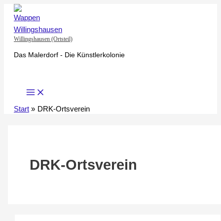
Zum
Inhalt
springen
Willingshausen (Ortsteil)
Das Malerdorf - Die Künstlerkolonie
Start
DRK-Ortsverein
DRK-Ortsverein